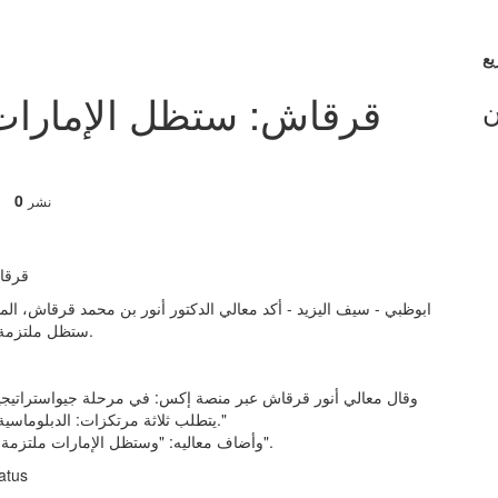
قرقاش: ستظل الإمارات 
ن
0
نشر
ابوظبي - سيف اليزيد - أكد معالي الدكتور أنور بن محمد قرقاش، ا
ستظل ملتزمة بأمن واستقرار الخليج العربي، لأنه أساس للازدهار المشترك.
وقال معالي أنور قرقاش عبر منصة إكس: في مرحلة جيواستراتيجية أك
يتطلب ثلاثة مرتكزات: الدبلوماسية الفاعلة، والروابط الاقتصادية المتينة، والردع القادر والموثوق."
وأضاف معاليه: "وستظل الإمارات ملتزمة بأمن واستقرار الخليج العربي، لأنه أساس للازدهار المشترك".
— د. أ