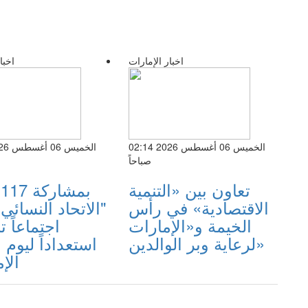
اخبار الإمارات
اخبا
الخميس 06 أغسطس 2026 02:14
صباحاً
تعاون بين «التنمية
ب
الاقتصادية» في رأس
"الاتحاد النسائي
الخيمة و«الإمارات
اجتماعاً تن
لرعاية وبر الوالدين»
استعداداً ليوم 
الإم