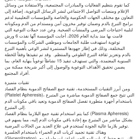
كما تقوم بتنظيم الفعاليات والمبادرات المجتمعية، والاستفادة من وسائل
الإعلام ومنصات التواصل الاجتماعي لنشر الرسائل التوعوية، إضافة إلى
التعاون مع مختلف الجهات الحكومية والخاصة والمؤسسات التعليمية لدعم
برامج التبرع بالدم وضمان توفير مخزون آمن ومستدام من الدم ومكوناته
لتلبية احتياجات المرضى والمنشآت الصحية. وعن عدد حملات التوعية التي
قامت بها منذ بداية العام 2026، أجابت المؤسسة أنّها نفذت 6 ورش
توعوية استهدفت طلبة الجامعات وموظفي الشركات والمؤسسات
المختلفة، وذلك في إطار جهودها المستمرة لنشر الوعي بأهمية التبرع
بالدم وتعزيز ثقافة التبرع الطوعي والمنتظم. وقد تم تنفيذها وفقاً للخطة
السنوية المعتمدة، والتي تستهدف تنفيذ 15 نشاطاً توعوياً بنهاية العام، بما
يضمن تحقيق الأهداف التوعوية والوصول إلى أكبر شريحة ممكنة من
أفراد المجتمع.
تقنيات متميزة
ومن أبرز التقنيات المستخدمة، تقنية جمع الصفائح الدموية بنظام الفصاد
(Platelet Apheresis)، التي تتيح جمع الصفائح الدموية مباشرة من المتبرع
باستخدام أجهزة متطورة تفصل الصفائح الدموية وتعيد باقي مكونات الدم
إلى المتبرع.
كما يتم استخدام تقنية جمع البلازما بنظام الفصاد (Plasma Apheresis)
بشكل مباشر من المتبرع مع إعادة باقي مكونات الدم إليه، مما يسهم في
توفير بلازما عالية الجودة تُستخدم في علاج العديد من الحالات المرضية.
وهناك تقنية تجميد كريات الدم الحمراء باستخدام الجلسرة
(Glycerolization)، التي تتيح حفظ كريات الدم الحمراء لفترات طويلة مع