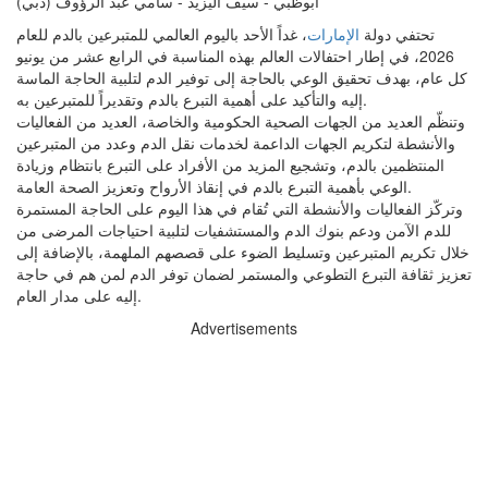
ابوظبي - سيف اليزيد - سامي عبد الرؤوف (دبي)
تحتفي دولة
الإمارات
، غداً الأحد باليوم العالمي للمتبرعين بالدم للعام
2026، في إطار احتفالات العالم بهذه المناسبة في الرابع عشر من يونيو
كل عام، بهدف تحقيق الوعي بالحاجة إلى توفير الدم لتلبية الحاجة الماسة
إليه والتأكيد على أهمية التبرع بالدم وتقديراً للمتبرعين به.
وتنظّم العديد من الجهات الصحية الحكومية والخاصة، العديد من الفعاليات
والأنشطة لتكريم الجهات الداعمة لخدمات نقل الدم وعدد من المتبرعين
المنتظمين بالدم، وتشجيع المزيد من الأفراد على التبرع بانتظام وزيادة
الوعي بأهمية التبرع بالدم في إنقاذ الأرواح وتعزيز الصحة العامة.
وتركّز الفعاليات والأنشطة التي تُقام في هذا اليوم على الحاجة المستمرة
للدم الآمن ودعم بنوك الدم والمستشفيات لتلبية احتياجات المرضى من
خلال تكريم المتبرعين وتسليط الضوء على قصصهم الملهمة، بالإضافة إلى
تعزيز ثقافة التبرع التطوعي والمستمر لضمان توفر الدم لمن هم في حاجة
إليه على مدار العام.
Advertisements