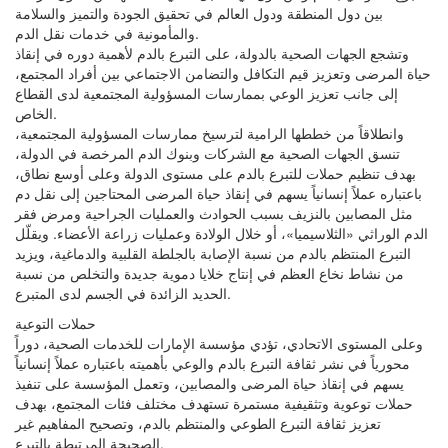
بين دول المنطقة ودول العالم في تحقيق الجودة والتميز والسلامة
والمأمونية في خدمات نقل الدم.
وتشجع الجهات الصحية بالدولة، على التبرع بالدم لأهمية دوره في إنقاذ
حياة المرضى وتعزيز قيم التكافل والتضامن الاجتماعي بين أفراد المجتمع،
إلى جانب تعزيز الوعي بممارسات المسؤولية المجتمعية لدى القطاع
الخاص.
وانطلاقاً من خططها الرامية لترسيخ ممارسات المسؤولية المجتمعية،
تنسق الجهات الصحية مع الشركات وبنوك الدم المرخصة في الدولة،
بهدف تنظيم حملات للتبرع بالدم على مستوى الدولة وعلى أوسع نطاق،
باعتباره عملاً إنسانياً يسهم في إنقاذ حياة المرضى المحتاجين إلى نقل دم
مثل المصابين بالنزيف بسبب الحوادث والعمليات الجراحية ومرض فقر
الدم الوراثي «الثلاسيميا»، أو خلال الولادة وعمليات زراعة الأعضاء. ويقلّل
التبرع المنتظم بالدم من نسبة الإصابة بالجلطة القلبية والدماغية، ويزيد
من نشاط نخاع العظم في إنتاج خلايا دموية جديدة والتخلص من نسبة
الحديد الزائدة في الجسم لدى المتبرع.
حملات التوعية
وعلى المستوى الاتحادي، تؤدي مؤسسة الإمارات للخدمات الصحية، دوراً
محورياً في نشر ثقافة التبرع بالدم والوعي بأهميته باعتباره عملاً إنسانياً
يسهم في إنقاذ حياة المرضى والمصابين، وتعمل المؤسسة على تنفيذ
حملات توعوية وتثقيفية مستمرة تستهدف مختلف فئات المجتمع، بهدف
تعزيز ثقافة التبرع الطوعي والمنتظم بالدم، وتصحيح المفاهيم غير
الصحيحة المرتبطة بالتبرع.