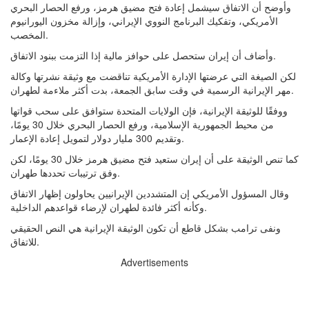
وأوضح أن الاتفاق سيشمل إعادة فتح مضيق هرمز، ورفع الحصار البحري
الأمريكي، وتفكيك البرنامج النووي الإيراني، وإزالة مخزون اليورانيوم
المخصب.
وأضاف أن إيران ستحصل على حوافز مالية إذا التزمت ببنود الاتفاق.
لكن الصيغة التي عرضتها الإدارة الأمريكية تناقضت مع وثيقة نشرتها وكالة
مهر الإيرانية الرسمية في وقت سابق الجمعة، بدت أكثر ملاءمة لطهران.
ووفقًا للوثيقة الإيرانية، فإن الولايات المتحدة ستوافق على سحب قواتها
من محيط الجمهورية الإسلامية، ورفع الحصار البحري خلال 30 يومًا،
وتقديم 300 مليار دولار لتمويل إعادة الإعمار.
كما تنص الوثيقة على أن إيران ستعيد فتح مضيق هرمز خلال 30 يومًا، لكن
وفق ترتيبات تحددها طهران.
وقال المسؤول الأمريكي إن المتشددين الإيرانيين يحاولون إظهار الاتفاق
وكأنه أكثر فائدة لطهران لإرضاء قواعدهم الداخلية.
ونفى ترامب بشكل قاطع أن تكون الوثيقة الإيرانية هي النص الحقيقي
للاتفاق.
Advertisements