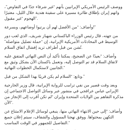
ووصف الرئيس الأمريكي الإيرانيين بأنهم “غير شرفاء جدًا في التفاوض”،
واتهم إيران بإطلاق طائرة مسيرة على سفينة هندية خلال الليل، معتبرًا
الهجوم “غير مقبول”.
وأضاف: “من الأفضل لهم أن يرتبوا أوضاعهم، وبسرعة!”
من جهته، قال رئيس الوزراء الباكستاني شهباز شريف، الذي لعب دور
الوسيط في المحادثات الأمريكية الإيرانية، إن “حملة تضليل متواصلة”
تُشن من قبل أطراف تريد إفشال اتفاق السلام.
وأضاف: “بعيدًا عن الضجيج، يمكننا تأكيد أن النص النهائي المتفق عليه
لاتفاق السلام قد تم التوصل إليه، وتعمل باكستان الآن بشكل وثيق مع
الجانبين لاستكمال الخطوات النهائية.”
وتابع: “السلام لم يكن قريبًا بهذا الشكل من قبل.”
وبعد وقت قصير من نفي ترامب للرواية الإيرانية، قال وزير الخارجية
الإيراني عباس عراقجي في منشور عبر وسائل التواصل الاجتماعي إن
مذكرة التفاهم بين الولايات المتحدة وإيران “لم تكن أقرب إلى الإنجاز من
الآن”.
وأضاف: “إلى حين الانتهاء النهائي منها، ينبغي لوسائل الإعلام الامتناع عن
التكهن بمحتواها. ووفق نهجنا المسؤول والشفاف، سيتم إعلان جميع
التفاصيل للجمهور في الوقت المناسب.”