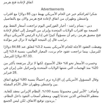
Advertisements
شكرا لقرائتكم خبر عن الخام الأمريكي يهبط دون 85 دولارًا مع اقتراب
واشنطن وطهران من اتفاق لإعادة فتح هرمز والان مع بالتفاصيل
دبي - بسام راشد - أخبار الفوركس اليوم تراجعت أسعار النفط يوم
الجمعة مع اقتراب الولايات المتحدة وإيران من التوصل إلى اتفاق لإعادة
فتح مضيق هرمز، رغم أن مسؤولًا كبيرًا في إدارة الرئيس الأمريكي دونالد
ترامب قال إن النتيجة النهائية لا تزال غير مؤكدة.
وهبطت العقود الآجلة للخام الأمريكي بنسبة 3.2% لتغلق عند 84.88 دولارًا
للبرميل، بينما تراجعت عقود خام برنت، المعيار العالمي، بنسبة 3.4% إلى
87.33 دولارًا للبرميل.
وخسرت الأسعار نحو 6% خلال الأسبوع، لكنها لا تزال مرتفعة بأكثر من
20% منذ الهجمات التي شنتها الولايات المتحدة وإسرائيل على إيران في
28 فبراير.
وقال المسؤول الأمريكي إن الإدارة ترى احتمالًا بنسبة 80% لتوقيع اتفاق
بين واشنطن وطهران خلال الأيام المقبلة.
وأضاف: “الأمر ليس محسومًا بنسبة 100%. النظام الإيراني معقد للغاية.
معظم الأشخاص الذين تحدثنا إليهم، ومعظم أصحاب النفوذ داخل النظام،
يريدون توقيع الاتفاق، لكن ليس الجميع.”