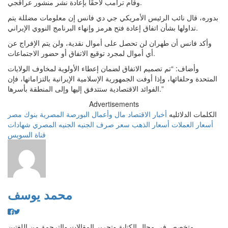
وقام ترامب لاحقًا بإعادة نشر منشور عراقجي.
بدوره، قال نائب الرئيس الأمريكي جي دي فانس إن معلومات مضللة يتم
تداولها بشأن اتفاق إعادة فتح هرمز وإنهاء البرنامج النووي الإيراني.
وأكد فانس أن طهران لن تحصل على أموال نقدية، ولن يتم الإفراج عن
أي أموال لمجرد توقيع الاتفاق أو حضور الاجتماعات.
وأضاف: “تم تصميم الاتفاق لضمان إعطاء الأولوية لمخاوف الولايات
المتحدة وحلفائها، وإذا أوفت الجمهورية الإسلامية الإيرانية بالتزاماتها، فإن
الفوائد الاقتصادية ستتدفق إليها وإلى المنطقة بأسرها.”
Advertisements
الكلمات الدلائليه
أخبار الاقتصاد
مال وأعمال
البورصة المصرية
بنوك مصر
أسعار العملات
أسعار الذهب
سعر صرف الجنيه
الجنيه المصري
شهادات
قناة السويس
محمد يوسف
متخصص فى مجال الكتابة وتحرير المقالات والترجمة من اللغتين