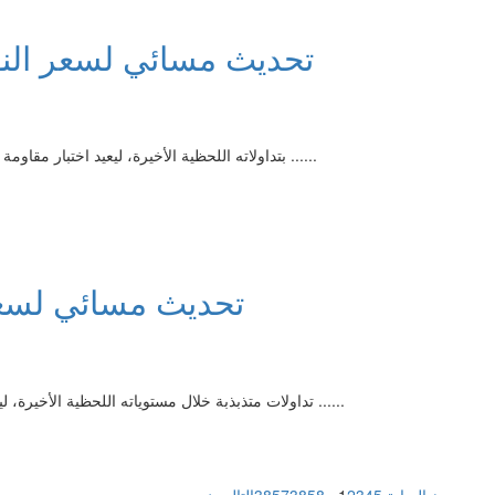
تحديث مسائي لسعر النفط الخا
صعد سعر النفط الخام (Crude Oil) بتداولاته اللحظية الأخيرة، ليعيد اختبار مقاومة خط اتجاه تصحيحي هابط ......
تحديث مسائي لسعر الذه
يشهد سعر الذهب (GOLD) تداولات متذبذبة خلال مستوياته اللحظية الأخيرة، ليستقر على مكاسب متتالية وقوية ......
التالى ←
→ السابق
5
4
3
2
1
...
3858
3857