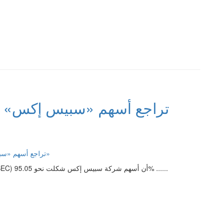
أظهر إفصاح لدى هيئة الأوراق المالية والبورصات الأمريكية (SEC) أن أسهم شركة سبيس إكس شكلت نحو 95.05% ......