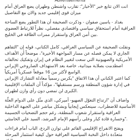
انت الان تتابع خبر "الأخبار": تقارب واشنطن وطهران يضع العراق أمام
ميزان قوى إقليمي جديد والان مع التفاصيل
بغداد - ياسين صفوان - وذكرت الصحيفة أن هذا التطور يضع الساحة
العراقية أمام استحقاق سياسي واقتصادي مفصلي، نظراً للارتباط العضوي
بين أمن العراق واستقرار ممرات الطاقة في الخليج.
ونقلت الصحيفة عن السياسي العراقي، كامل الكناني، قوله إن "التفاهم
الجاري لا يمكن فصله عن مسار المواجهة الأخيرة"، موضحاً أن الأهداف
الأمريكية والصهيونية التي سعت لتغيير النظام في إيران وتفكيك تحالفاته
اصطدمت بصلابة ميدانية، خاصة بعد الاستهداف الصاروخي الإيراني
الواسع لأكثر من 16 موقعاً عسكرياً أمريكياً.
كما اعتبر الكناني أن هذا الاتفاق "يكرس رسمياً معادلة التشارك الإيراني
في إدارة شؤون المنطقة ورسم مستقبلها"، مؤكداً أن الملفات الإقليمية
الكبرى لن تمضي دون رأي وازن لطهران.
واضاف أن "ارتداع التغوّل الصهيو- أميركي، الذي مثّل على الدوام العلّة
الأساسية للاضطراب، سينعكس إيجابياً وبشكل مباشر على الجبهة الداخلية
العراقية واستقرار شعوب المنطقة، رغم حجم التضحيات الجسيمة
وخسارة قادة كبار وعلى رأسهم الإمام المرشد، السيد علي الخامنئي".
ويفتح الانفراج الإقليمي القائم على توازن الردع، الباب أمام قراءات
متعدّدة داخل النخبة السياسية العراقية حول كيفية استثمار المرحلة