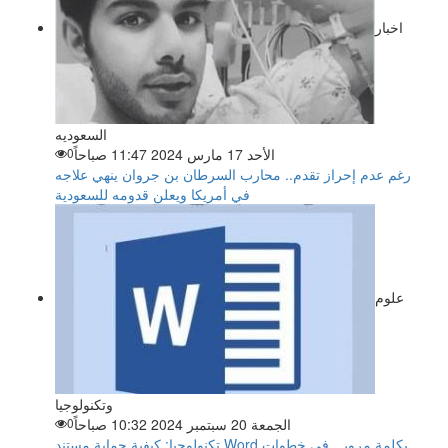
اخبار
السعوديه
الأحد 17 مارس 2024 11:47 صباحاً
0
رغم عدم إحراز تقدم.. محارب السرطان بن جروان ينهي علاجه
في أمريكا ويعلن قدومه للسعودية
علوم
وتكنولوجيا
الجمعة 20 سبتمبر 2024 10:32 صباحاً
0
تكنولوجيا: كيفية حماية مستند Word بكلمة مرور.. فى خطوات