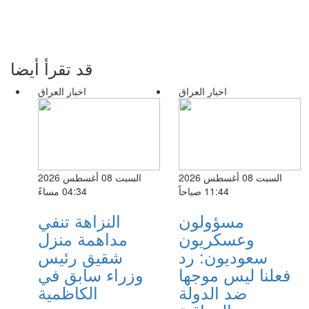
قد تقرأ أيضا
اخبار العراق
اخبار العراق
السبت 08 أغسطس 2026
السبت 08 أغسطس 2026
11:44 صباحاً
04:34 مساءً
مسؤولون
النزاهة تنفي
وعسكريون
مداهمة منزل
سعوديون: رد
شقيق رئيس
فعلنا ليس موجها
وزراء سابق في
ضد الدولة
الكاظمية