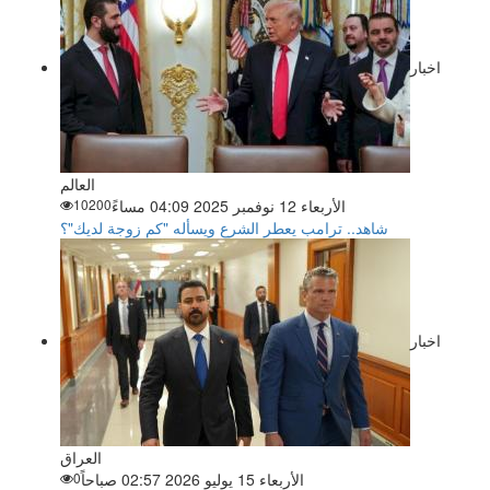
اخبار
العالم
الأربعاء 12 نوفمبر 2025 04:09 مساءً
10200
شاهد.. ترامب يعطر الشرع ويسأله "كم زوجة لديك"؟
اخبار
العراق
الأربعاء 15 يوليو 2026 02:57 صباحاً
0