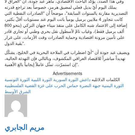
وفي هذا الصدد، يؤكد الباحث الاقتصادي، ماهر عبد جودة، أن "العراق لا
يملك اليوم أيّ بديل فعلي لمضيق هرمز، خصوصاً بعد تراجع قدرته
التصديرية مقارنة بالسنوات السابقة"، موضحاً أن "الصادرات النفطية التي
كانت تتجاوز 4 ملايين برميل يومياً باتت اليوم عند مستويات أقلّ بكثير،
إضافة إلى الاعتماد شبه الكامل على منفذ ميناء جيهان التركي (بنحو 800
ألف برميل فقط)، وغياب تامّ لأسطول نقل بحري وطني أو تجاري قادر
على تأمين مرونة اقتصادية وحماية الصادرات وقت الأزمات، على غرار
بقية الدول".
ويضيف عبد جودة أن "أيّ اضطراب في الملاحة البحرية في الخليج، يشكّل
تهديداً مباشراً للاقتصاد العراقي المكشوف، وبالتالي فإن التهدئة الحالية،
إن استمرّت، تمثّل عاملاً إيجابياً بالغ الأهمية".
Advertisements
الكلمات الدلائليه
داعش
الثورة السورية
الثورة الليبية
الثورة التونسية
الثورة اليمنية
جبهة النصرة
حماس
الحرب على غزة
القضية الفلسطينية
الشرق الأوسط
مريم الجابري