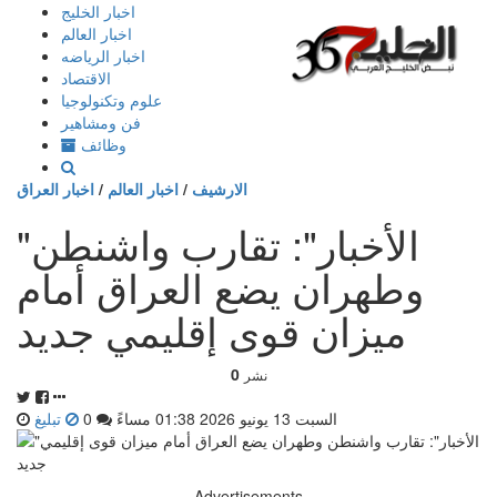
إذهب
اخبار الخليج
الى
اخبار العالم
المحتوى
اخبار الرياضه
الاقتصاد
علوم وتكنولوجيا
فن ومشاهير
وظائف
الارشيف
/
اخبار العالم
/
اخبار العراق
"الأخبار": تقارب واشنطن
وطهران يضع العراق أمام
ميزان قوى إقليمي جديد
0
نشر
السبت 13 يونيو 2026 01:38 مساءً
0
تبليغ
Advertisements