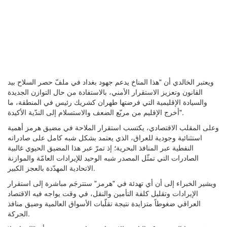
ويعتبر الخالدي أن "هذا المناخ يدعم جهود بغداد في ملفّ حصر السلاح بيد
القانون وتعزيز الاستقرار الأمني، بالاستفادة من حال التوازن الجديدة
والسيادة الإقليمية التي فرضتها طهران كشريك رئيس في المنطقة، ما
أخرج الإقليم من مربّع الضعف والاستسلام إلى الندّية الأكيدة".
وعلى المقلب الاقتصادي، يكتسب استقرار الملاحة في مضيق هرمز أهمية
استثنائية وجودية للعراق، الذي يعتمد بشكل شبه كامل على صادراته
النفطية عبر المنافذ البحرية؛ إذ تمرّ عبر هذا المضيق الحيوي غالبية
الصادرات التي تمثّل المصدر شبه الوحيد للإيرادات العامّة والموازنة
الاتحادية المهدّدة بالعجز الكبير.
ويشير الخبراء إلى أن أي تهدئة في "هرمز" ستترجَم مباشرة إلى استقرار
الإيرادات وتقليل كلفة التأمين والنقل، في وقت يواجه فيه الاقتصاد
العراقي ضغوطاً متزايدة نتيجة تقلّبات الأسواق العالمية وضيق منافذ
الحركة.