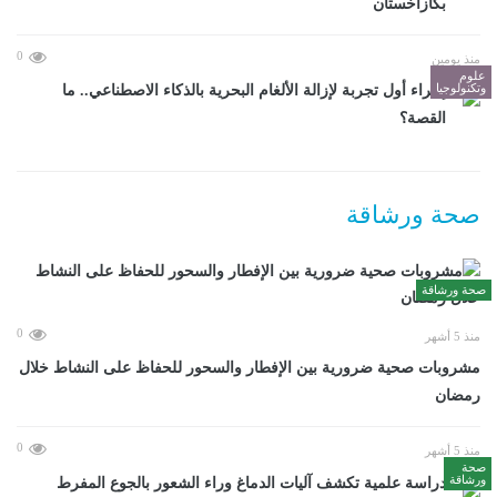
بكازاخستان
0
منذ يومين
علوم
وتكنولوجيا
إجراء أول تجربة لإزالة الألغام البحرية بالذكاء الاصطناعي.. ما
القصة؟
صحة ورشاقة
صحة ورشاقة
0
منذ 5 أشهر
مشروبات صحية ضرورية بين الإفطار والسحور للحفاظ على النشاط خلال
رمضان
0
منذ 5 أشهر
صحة
ورشاقة
دراسة علمية تكشف آليات الدماغ وراء الشعور بالجوع المفرط