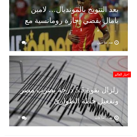
بعد التتويج بالمونديال… لامين
يامال يقضي إجازة رومانسية مع
حبيبته في سان تروبيه
منذ ساعتين
0
اخبار العالم
زلزال بقوة 5.5 درجة يضرب مصر
وتفعيل خطة الطوارئ
منذ 3 ساعات
0