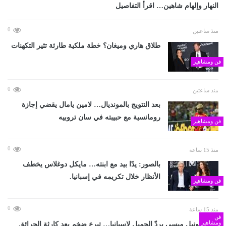
النهار وإلهام شاهين… اقرأ التفاصيل
0
منذ ساعتين
طلاق هاري وميغان؟ خطة ملكية طارئة تثير التكهنات
فن ومشاهير
0
منذ ساعتين
بعد التتويج بالمونديال… لامين يامال يقضي إجازة
رومانسية مع حبيبته في سان تروبيه
فن ومشاهير
0
منذ 15 ساعة
بالصور: يدًا بيد مع ابنته… مايكل دوغلاس يخطف
الأنظار خلال تكريمه في إسبانيا.
فن ومشاهير
0
منذ 15 ساعة
فن
ومشاهير
ليونيل ميسي يردّ الجميل لإسبانيا… تبرع ضخم بعد كارثة الحرائق