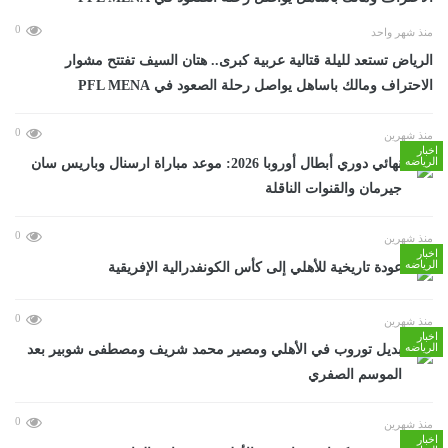
0
منذ شهر واحد
الرياض تستعد لليلة قتالية عربية كبرى.. هتان السيف تفتتح مشوار
الاحتراف ومالك باساهل يواصل رحلة الصعود في PFL MENA
0
منذ شهرين
اخبار
الرياضه
نهائي دوري أبطال أوروبا 2026: موعد مباراة ارسنال وباريس سان
جيرمان والقنوات الناقلة
0
منذ شهرين
اخبار
الرياضه
عودة تاريخية للأهلي إلى كأس الكونفدرالية الإفريقية
0
منذ شهرين
اخبار
الرياضه
بديل توروب في الأهلي ومصير محمد شريف ومصطفى شوبير بعد
الموسم الصفري
0
منذ شهرين
اخبار