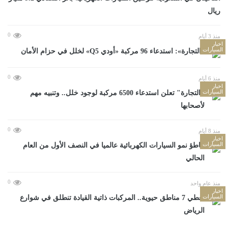
ريال
0
منذ 3 أيام
اخبار
السيارات
«التجارة»: استدعاء 96 مركبة «أودي Q5» لخلل في حزام الأمان
0
منذ 6 أيام
اخبار
السيارات
"التجارة" تعلن استدعاء 6500 مركبة لوجود خلل.. وتنبيه مهم
لأصحابها
0
منذ 8 أيام
اخبار
السيارات
تباطؤ نمو السيارات الكهربائية عالميا في النصف الأول من العام
الحالي
0
منذ عام واحد
اخبار
السيارات
تغطي 7 مناطق حيوية.. المركبات ذاتية القيادة تنطلق في شوارع
الرياض