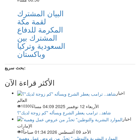
البيان المشترك
لقمة مكة
المكرمة للدفاع
المشترك بين
السعودية وتركيا
وباكستان
بحث سريع:
الأكثر قراءة الآن
اخبار
العالم
الأربعاء 12 نوفمبر 2025 04:09 مساءً
10300
شاهد.. ترامب يعطر الشرع ويسأله "كم زوجة لديك"؟
اخبار
الإمارات
الأحد 09 أغسطس 2026 01:34 صباحاً
0
"الموارد البشرية والتوطين" تحذّر من عروض عمل وهمية