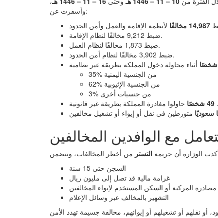
لال الفترة من
10 – 11 – 1446 هـ
وحتى
16 – 11 – 1446 هـ
،
وأسفرت عن:
ط
14,987 مخالفًا
ضبط 9,212 مخالفًا لنظام الإقامة.
ضبط 1,873 مخالفًا لنظام العمل.
ضبط 3,902 مخالفًا لنظام أمن الحدود.
35% من الجنسية اليمنية
62% من الجنسية الإثيوبية
3% من جنسيات أخرى
49 شخصًا
عامل مع الوافدين المخالفين
كدت الوزارة أن جريمة
التستر
السجن حتى 15 سنة
غرامة مالية قد تصل إلى مليون ريال
مصادرة المركبة أو السكن المستخدم لإيواء المخالفين
التشهير بالمخالف عبر وسائل الإعلام
د، أو نقلهم أو تشغيلهم أو إيوائهم، مخالفة جسيمة تهدد الأمن