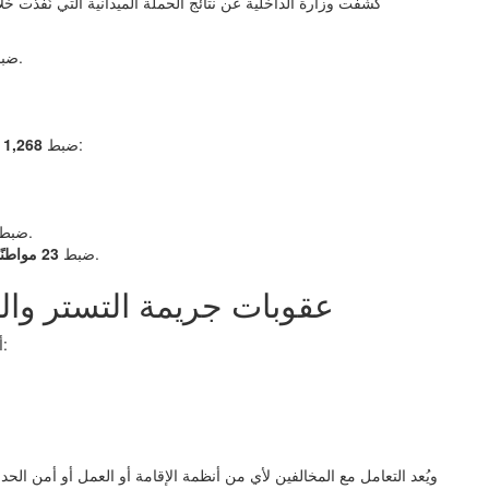
كشفت وزارة الداخلية عن نتائج الحملة الميدانية التي نُفذت خ
لأنظمة الإقامة والعمل وأمن الحدود.
ضب
أثناء محاولة دخول المملكة بطريقة غير نظامية:
ضبط
1,268 شخصًا
حاولوا مغادرة المملكة بطريقة غير قانونية.
ضبط
متورطين في نقل أو إيواء أو تشغيل مخالفين.
ضبط
23 مواطنًا سعوديًا
عقوبات جريمة التستر والت
من أخطر المخالفات، وتتضمن:
أ
ويُعد التعامل مع المخالفين لأي من أنظمة الإقامة أو العمل أو أمن الحدو