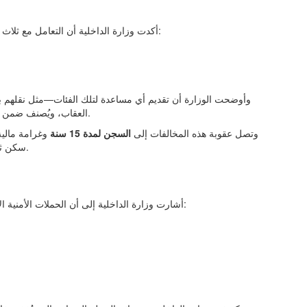
أكدت وزارة الداخلية أن التعامل مع ثلاث فئات رئيسية من الوافدين يعتبر مخالفة صريحة للأنظمة، وهم:
وأوضحت الوزارة أن تقديم أي مساعدة لتلك الفئات—مثل نقلهم با
التي تعتبر من الجرائم المخلة بالشرف والأمانة.
العقاب، ويُصنف ضمن
وتصل عقوبة هذه المخالفات إلى
السجن لمدة 15 سنة
وغرامة مالي
سكن ثبت استخدامه لإيوائهم، إضافة إلى التشهير عبر وسائل الإعلام.
ا
أشارت وزارة الداخلية إلى أن الحملات الأمنية الأخيرة أسفرت عن ضبط عدد كبير من المخالفين المنتمين إلى: