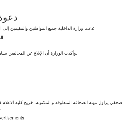
دعوة 
دعت وزارة الداخلية جميع المواطنين والمقيمين إلى التعاون في ضبط المخالفين، والإبلاغ الفوري عن أي حالات عبر:
الر
وأكدت الوزارة أن الإبلاغ عن المخالفين يساهم في حماية المجتمع والحفاظ على أمن المملكة واستقرارها.
صحفي يزاول مهنة الصحافة المنطوقة و المكتوبة، خريج كلية الاعلام
م
vertisements