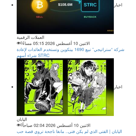
اخبار
العملات الرقمية
الاثنين 10 أغسطس 2026 05:15 مساءً
0
شركة “ستراتيجي” تبيع 1690 بيتكوين وتستخدم العائدات لإعادة
شراء أسهم STRC
اخبار
اليابان
الاثنين 10 أغسطس 2026 02:04 صباحاً
0
اليابان | الفتى الذي لم يكن فتى.. مانغا ناجحة تروي قصة حب