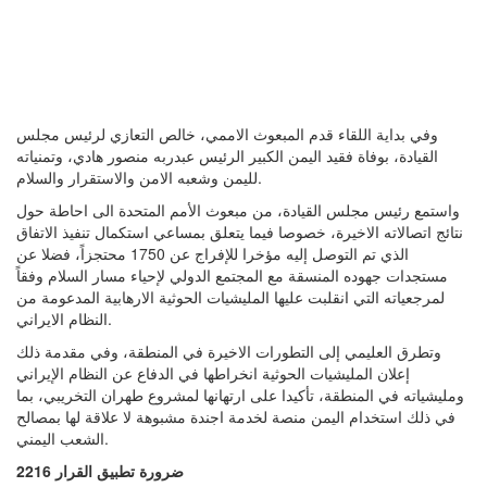
وفي بداية اللقاء قدم المبعوث الاممي، خالص التعازي لرئيس مجلس
القيادة، بوفاة فقيد اليمن الكبير الرئيس عبدربه منصور هادي، وتمنياته
لليمن وشعبه الامن والاستقرار والسلام.
واستمع رئيس مجلس القيادة، من مبعوث الأمم المتحدة الى احاطة حول
نتائج اتصالاته الاخيرة، خصوصا فيما يتعلق بمساعي استكمال تنفيذ الاتفاق
الذي تم التوصل إليه مؤخرا للإفراج عن 1750 محتجزاً، فضلا عن
مستجدات جهوده المنسقة مع المجتمع الدولي لإحياء مسار السلام وفقاً
لمرجعياته التي انقلبت عليها المليشيات الحوثية الارهابية المدعومة من
النظام الايراني.
وتطرق العليمي إلى التطورات الاخيرة في المنطقة، وفي مقدمة ذلك
إعلان المليشيات الحوثية انخراطها في الدفاع عن النظام الإيراني
ومليشياته في المنطقة، تأكيدا على ارتهانها لمشروع طهران التخريبي، بما
في ذلك استخدام اليمن منصة لخدمة اجندة مشبوهة لا علاقة لها بمصالح
الشعب اليمني.
ضرورة تطبيق القرار 2216