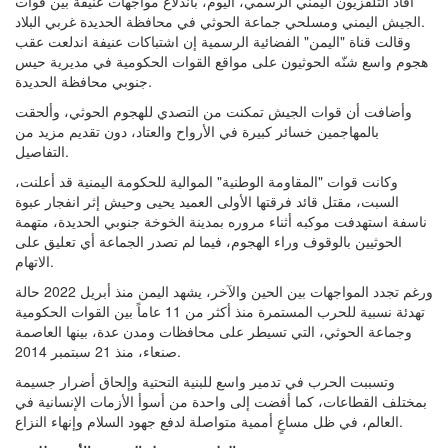
أفاد التلفزيون اليمني الرسمي، اليوم، باندلاع مواجهات عنيفة بين قوات
الجيش اليمني ومسلحي جماعة الحوثي في محافظة الحديدة غربي البلاد.
وقالت قناة "اليمن" الفضائية الرسمية إن اشتباكات عنيفة اندلعت عقب
هجوم واسع شنّه الحوثيون على مواقع القوات الحكومية في مديرية حيس
جنوبي محافظة الحديدة.
وأضافت أن قوات الجيش تمكنت من التصدي للهجوم الحوثي، وألحقت
بالمهاجمين خسائر كبيرة في الأرواح والعتاد، دون تقديم مزيد من
التفاصيل.
وكانت قوات "المقاومة الوطنية" الموالية للحكومة اليمنية قد أعلنت،
السبت، مقتل قائد فرقتها الأولى العميد يحيى وحيش إثر انفجار عبوة
ناسفة استهدفت موكبه أثناء مروره بمدينة الخوخة جنوبي الحديدة، متهمة
الحوثيين بالوقوف وراء الهجوم، فيما لم تصدر الجماعة أي تعليق على
الاتهام.
ورغم تجدد المواجهات بين الحين والآخر، يشهد اليمن منذ أبريل 2022 حالة
تهدئة نسبية للحرب المستمرة منذ أكثر من 11 عاماً بين القوات الحكومية
وجماعة الحوثي، التي تسيطر على محافظات ومدن عدة، بينها العاصمة
صنعاء، منذ 21 سبتمبر 2014.
وتسببت الحرب في تدمير واسع للبنية التحتية وإلحاق أضرار جسيمة
بمختلف القطاعات، كما أفضت إلى واحدة من أسوأ الأزمات الإنسانية في
العالم، في ظل مساعٍ أممية متواصلة لدفع جهود السلام وإنهاء النزاع.