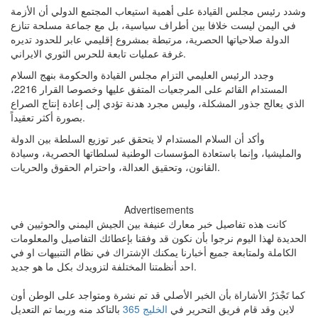
وشدد رئيس مجلس القيادة على أهمية استيعاب المجتمع الدولي أن الأزمة
في اليمن ليست خلافا بين أطراف سياسية، بل مع جماعة مسلحة تنازع
الدولة صلاحياتها الحصرية، مرتبطة بمشروع إقليمي عابر للحدود تديره
غرفة عمليات تابعة للحرس الثوري الايراني.
وجدد الرئيس العليمي التزام مجلس القيادة والحكومة بنهج السلام
المستدام القائم على المرجعيات المتفق عليها وخصوصا القرار 2216،
الذي يعالج جذور المشكلة، وليس مجرد هدنة تؤدي إلى إعادة إنتاج الصراع
بصورة أكثر تعقيداً.
وأكد أن السلام المستدام لا يتحقق عبر توزيع السلطة بين الدولة
والمليشيا، وإنما باستعادة المؤسسات الوطنية لسلطاتها الحصرية، وسيادة
القانون، وتحقيق العدالة، واحترام الحقوق والحريات.
Advertisements
كانت هذه تفاصيل خبر معارك عنيفة بين الجيش اليمني والحوثيين في
الحديدة لهذا اليوم نرجوا بأن نكون قد وفقنا بإعطائك التفاصيل والمعلومات
الكاملة ولمتابعة جميع أخبارنا يمكنك الإشتراك في نظام التنبيهات او في
احد أنظمتنا المختلفة لتزويدك بكل ما هو جديد.
كما تَجْدَرُ الأشاراة بأن الخبر الأصلي قد تم نشرة ومتواجد على الوطن أون
لاين وقد قام فريق التحرير في
الخليج 365
بالتاكد منه وربما تم التعديل