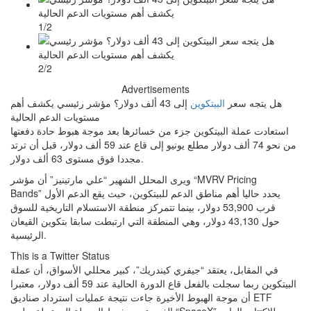
1/2
2/2
Advertisements
هل يتجه سعر
البيتكوين
إلى 43 ألف دولار؟ مؤشر رئيسي يكشف أهم
مستويات الدعم الحالية
استعادت عملة البيتكوين جزء من خسائرها بعد موجة هبوط حادة دفعتها
من نحو 74 ألف دولار مطلع يونيو إلى قاع عند 59 ألف دولار، قبل أن ترتد
مجددا فوق مستوى 63 ألف دولار.
ويرى المحلل الشهير “علي مارتينيز” أن مؤشر “MVRV Pricing
Bands” يحدد حاليا أهم مناطق الدعم للبيتكوين، حيث يقع الدعم الأول
قرب 53,900 دولار، بينما تتمركز منطقة الاستسلام التاريخية للسوق
حول 43,130 دولار، وهي المنطقة التي ارتبطت سابقا بتكوين القيعان
الرئيسية.
This is a Twitter Status
في المقابل، يعتقد “جيفري كيندريك”، كبير محللي الأسواق، أن عملة
البيتكوين ربما سجلت بالفعل قاع الدورة الحالية عند 59 ألف دولار، معتبرا
أن موجة الهبوط الأخيرة جاءت نتيجة عمليات استرداد صناديق ETF