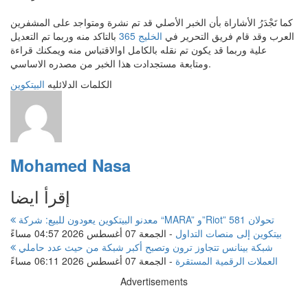
كما تَجْدَرُ الأشاراة بأن الخبر الأصلي قد تم نشرة ومتواجد على المشفرين
العرب وقد قام فريق التحرير في
الخليج 365
بالتاكد منه وربما تم التعديل
علية وربما قد يكون تم نقله بالكامل اوالاقتباس منه ويمكنك قراءة
ومتابعة مستجدادت هذا الخبر من مصدره الاساسي.
الكلمات الدلائليه
البيتكوين
Mohamed Nasa
إقرأ ايضا
معدنو البيتكوين يعودون للبيع: شركة “MARA” و”Riot” تحولان 581
بيتكوين إلى منصات التداول
-
الجمعة 07 أغسطس 2026 04:57 مساءً
شبكة بينانس تتجاوز ترون وتصبح أكبر شبكة من حيث عدد حاملي
العملات الرقمية المستقرة
-
الجمعة 07 أغسطس 2026 06:11 مساءً
Advertisements