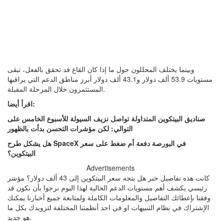
وبينما يختلف المحللون حول ما إذا كان القاع قد تحقق بالفعل، تبقى
مستويات 53.9 ألف دولار و43.1 ألف دولار أبرز مناطق الدعم التي يراقبها
المستثمرون خلال المرحلة المقبلة.
اقرأ أيضا:
صناديق البيتكوين المتداولة تواصل نزيف السيولة للأسبوع الخامس على
التوالي: لكن مؤشرات التحسن بدأت بالظهور
هل يشكل طرح SpaceX في البورصة دفعة أم ضغط على سعر
البيتكوين؟
Advertisements
كانت هذه تفاصيل خبر هل يتجه سعر البيتكوين إلى 43 ألف دولار؟ مؤشر
رئيسي يكشف أهم مستويات الدعم الحالية لهذا اليوم نرجوا بأن نكون قد
وفقنا بإعطائك التفاصيل والمعلومات الكاملة ولمتابعة جميع أخبارنا يمكنك
الإشتراك في نظام التنبيهات او في احد أنظمتنا المختلفة لتزويدك بكل ما
هو جديد.