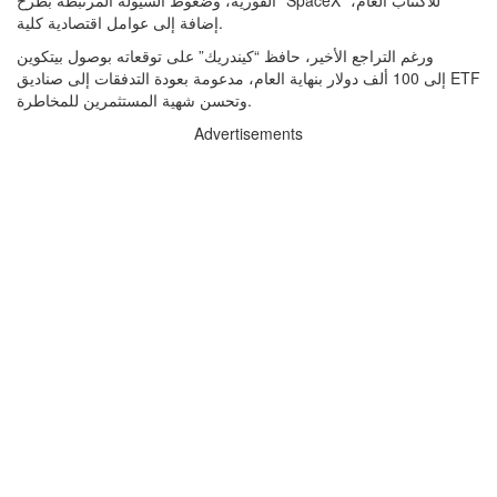
الفورية، وضغوط السيولة المرتبطة بطرح “SpaceX” للاكتتاب العام،
إضافة إلى عوامل اقتصادية كلية.
ورغم التراجع الأخير، حافظ “كيندريك” على توقعاته بوصول بيتكوين
إلى 100 ألف دولار بنهاية العام، مدعومة بعودة التدفقات إلى صناديق ETF
وتحسن شهية المستثمرين للمخاطرة.
Advertisements