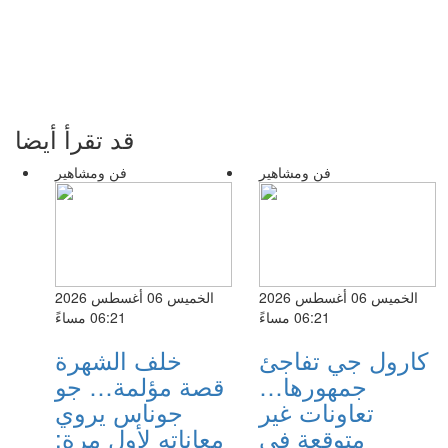
قد تقرأ أيضا
فن ومشاهير
فن ومشاهير
الخميس 06 أغسطس 2026
الخميس 06 أغسطس 2026
06:21 مساءً
06:21 مساءً
كارول جي تفاجئ
خلف الشهرة
جمهورها…
قصة مؤلمة… جو
تعاونات غير
جوناس يروي
متوقعة في
معاناته لأول مرة: