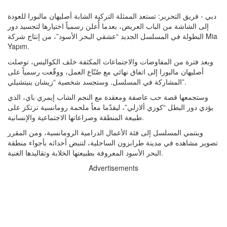
دبي - فريق التحرير: تستعد الممثلة التركية الشابة أصليهان مالبورا للعودة
إلى الشاشة من الباب العريض، بعدما أُعلن رسمياً اختيارها لتجسيد دور
البطولة في المسلسل الجديد “عشقي البحر الأسود”، من إنتاج شركة Mia
Yapım.
وبعد فترة من المفاوضات والاجتماعات المكثفة خلف الكواليس، توصلت
أصليهان مالبورا إلى اتفاق نهائي مع صُنّاع العمل، ووقّعت رسمياً على
المشاركة في المسلسل. وستجسد شخصية “زيشان ينيتشيلي”.
وستجمعها قصة حب عاصفة ومعقدة مع النجم الشاب إيمري باي، الذي
يؤدي دور البطل “كوزي ألازلي”، ليقدّما معاً ملحمة رومانسية ترتكز على
طبيعة المنطقة وصراعاتها الاجتماعية والإنسانية.
وينتمي المسلسل إلى فئة الأعمال الدرامية الرومانسية، ومن المقرر
تصوير مشاهده في مدينة طرابزون الساحلية، لتنبض أحداثه بأجواء منطقة
البحر الأسود المعروفة بطبيعتها الخلابة وتقاليدها الغنية.
Advertisements