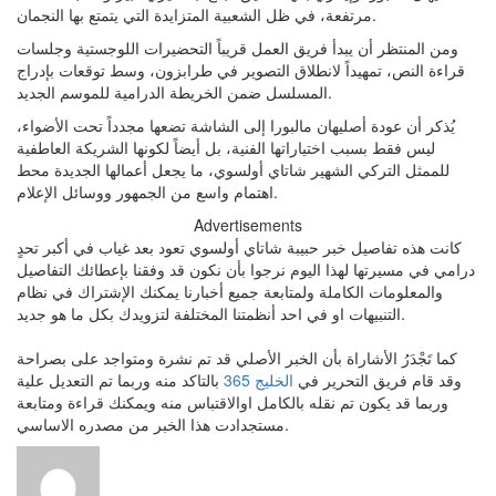
مرتفعة، في ظل الشعبية المتزايدة التي يتمتع بها النجمان.
ومن المنتظر أن يبدأ فريق العمل قريباً التحضيرات اللوجستية وجلسات
قراءة النص، تمهيداً لانطلاق التصوير في طرابزون، وسط توقعات بإدراج
المسلسل ضمن الخريطة الدرامية للموسم الجديد.
يُذكر أن عودة أصليهان مالبورا إلى الشاشة تضعها مجدداً تحت الأضواء،
ليس فقط بسبب اختياراتها الفنية، بل أيضاً لكونها الشريكة العاطفية
للممثل التركي الشهير شاتاي أولسوي، ما يجعل أعمالها الجديدة محط
اهتمام واسع من الجمهور ووسائل الإعلام.
Advertisements
كانت هذه تفاصيل خبر حبيبة شاتاي أولسوي تعود بعد غياب في أكبر تحدٍ
درامي في مسيرتها لهذا اليوم نرجوا بأن نكون قد وفقنا بإعطائك التفاصيل
والمعلومات الكاملة ولمتابعة جميع أخبارنا يمكنك الإشتراك في نظام
التنبيهات او في احد أنظمتنا المختلفة لتزويدك بكل ما هو جديد.
كما تَجْدَرُ الأشاراة بأن الخبر الأصلي قد تم نشرة ومتواجد على بصراحة
وقد قام فريق التحرير في
الخليج 365
بالتاكد منه وربما تم التعديل علية
وربما قد يكون تم نقله بالكامل اوالاقتباس منه ويمكنك قراءة ومتابعة
مستجدادت هذا الخبر من مصدره الاساسي.