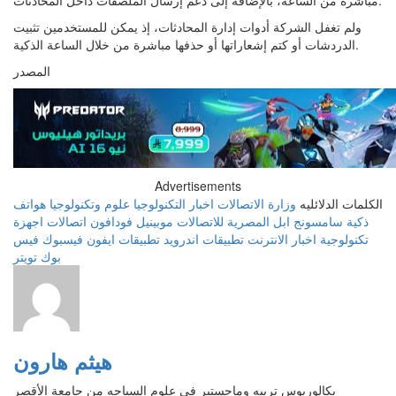
مباشرة من الساعة، بالإضافة إلى دعم إرسال الملصقات داخل المحادثات.
ولم تغفل الشركة أدوات إدارة المحادثات، إذ يمكن للمستخدمين تثبيت
الدردشات أو كتم إشعاراتها أو حذفها مباشرة من خلال الساعة الذكية.
المصدر
Advertisements
الكلمات الدلائليه
وزارة الاتصالات
اخبار التكنولوجيا
علوم وتكنولوجيا
هواتف
ذكية
سامسونج
ابل
المصرية للاتصالات
موبينيل
فودافون
اتصالات
اجهزة
تكنولوجية
اخبار الانترنت
تطبيقات اندرويد
تطبيقات ايفون
فيسبوك
فيس
بوك
تويتر
هيثم هارون
بكالوريوس تربيه وماجستير في علوم السياحه من جامعة الأقصر