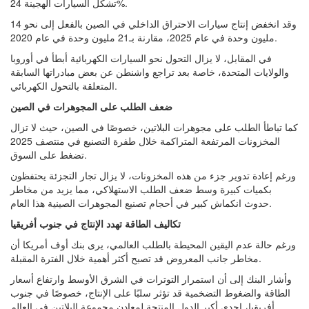
تشكل السيارات الهجينة 24%.
وقد انخفض إنتاج سيارات الاحتراق الداخلي في الصين بالفعل إلى نحو 14
مليون وحدة في عام 2025، مقارنة بـ21 مليون وحدة في عام 2020.
في المقابل، لا يزال التحول نحو السيارات الكهربائية أبطأ في أوروبا
والولايات المتحدة، خاصة بعد تراجع واشنطن عن بعض مبادراتها السابقة
المتعلقة بالتحول الكهربائي.
ضعف الطلب على المجوهرات في الصين
كما تباطأ الطلب على مجوهرات البلاتين، خصوصًا في الصين، حيث لا تزال
المخزونات المرتفعة المتراكمة خلال طفرة التصنيع في منتصف 2025
تضغط على السوق.
ورغم إعادة تدوير جزء من هذه المخزونات، لا يزال تجار التجزئة يحتفظون
بكميات كبيرة وسط ضعف الطلب الاستهلاكي، مما يزيد من مخاطر
حدوث انكماش كبير في أحجام تصنيع المجوهرات الصينية هذا العام.
تكاليف الطاقة تهدد الإنتاج في جنوب أفريقيا
ورغم حالة عدم اليقين المحيطة بالطلب العالمي، يرى بنك أوف أمريكا أن
مخاطر جانب المعروض قد تصبح أكثر أهمية خلال الفترة المقبلة.
وأشار البنك إلى أن استمرار التوترات في الشرق الأوسط وارتفاع أسعار
الطاقة والضغوط التضخمية قد تؤثر سلبًا على الإنتاج، خصوصًا في جنوب
أفريقيا، إحدى أكبر الدول المنتجة لمعادن مجموعة البلاتين في العالم.