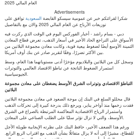
Advertisements
شكرا لقرائتكم خبر عن عمومية سيسكو القابضة
السعودية
توافق على
توزيعات الأرباح عن العام المالي 2025 والان مع بالتفاصيل
دبي - بسام راشد - أخبار الفوركس اليوم في الوقت الذي ركزت فيه
الأسواق على التراجع الحاد الأخير في أسعار الذهب، تعرض قطاع المعادن
الثمينة الأوسع أيضًا لضغوط بيعية قوية، وكانت معادن مجموعة البلاتين من
بين الأكثر تضررًا، وفقًا لتقرير صادر عن بنك أوف أمريكا.
وسجل كل من البلاتين والبلاديوم مؤخرًا أدنى مستوياتهما هذا العام، وسط
استمرار الضغوط الناتجة عن تباطؤ الاقتصاد العالمي والتوترات
الجيوسياسية.
التباطؤ الاقتصادي وتوترات الشرق الأوسط يضغطان على معادن مجموعة
البلاتين
قال محللو السلع في البنك إن موجة الصعود في معادن مجموعة البلاتين
فقدت زخمها منذ أواخر يناير، ويرجع ذلك بدرجة كبيرة إلى تحركات الذهب
واستمرار الرياح الاقتصادية المعاكسة المرتبطة بالصراع في الشرق
الأوسط، والتي لا تزال تؤثر سلبًا على الطلب الصناعي على المعادن.
ورغم هذا الضعف الأخير، حافظ البنك على نظرته الإيجابية طويلة الأجل
للقطاع، مشيرًا إلى أنه لا يزال متفائلًا بشأن الذهب مع اقتراب الربع الرابع.