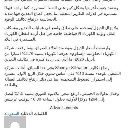
وتعتمد جنوب أفريقيا بشكل كبير على النفط المستورد، كما تواجه قيودًا
مستمرة في قدرات التكرير المحلية، ما يجعل قطاع التعدين فيها شديد
الحساسية لارتفاع تكاليف الوقود.
ولا يزال الديزل يُستخدم على نطاق واسع في عمليات التعدين وشبكات
النقل وتوليد الكهرباء الاحتياطية، خاصة في ظل أزمة انقطاع الكهرباء
المستمرة في البلاد.
وارتفعت أسعار الديزل بقوة منذ اندلاع الصراع، بينما رفعت شركة
الكهرباء الحكومية «إسكوم» تعرفة الكهرباء بنسبة 8.76% اعتبارًا من
أبريل 2026، ما أدى إلى زيادة كبيرة في تكاليف التعدين.
وفي هذا السياق، أعلنت شركة Sibanye-Stillwater ارتفاع تكاليف
التشغيل للوحدة بنسبة 13% على أساس سنوي خلال الربع الأول، مشيرة
إلى استمرار الضغوط التضخمية، بما في ذلك ارتفاع تكاليف العمالة
والطاقة.
وخلال تداولات الخميس، ارتفع سعر البلاديوم الفوري بنسبة 1.5% ليصل
إلى 1264 دولارًا للأوقية بحلول الساعة 16:00 بتوقيت غرينتش.
Advertisements
الكلمات الدلائليه
السعودية