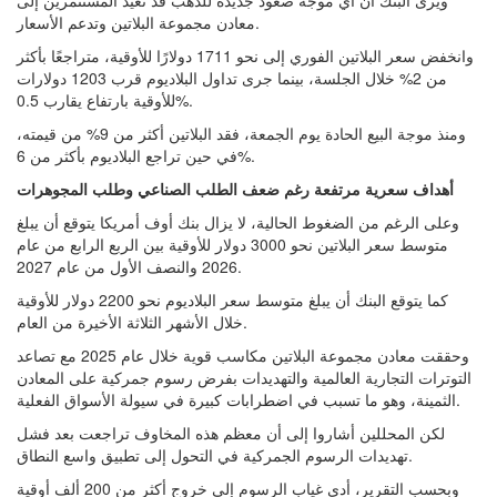
ويرى البنك أن أي موجة صعود جديدة للذهب قد تعيد المستثمرين إلى
معادن مجموعة البلاتين وتدعم الأسعار.
وانخفض سعر البلاتين الفوري إلى نحو 1711 دولارًا للأوقية، متراجعًا بأكثر
من 2% خلال الجلسة، بينما جرى تداول البلاديوم قرب 1203 دولارات
للأوقية بارتفاع يقارب 0.5%.
ومنذ موجة البيع الحادة يوم الجمعة، فقد البلاتين أكثر من 9% من قيمته،
في حين تراجع البلاديوم بأكثر من 6%.
أهداف سعرية مرتفعة رغم ضعف الطلب الصناعي وطلب المجوهرات
وعلى الرغم من الضغوط الحالية، لا يزال بنك أوف أمريكا يتوقع أن يبلغ
متوسط سعر البلاتين نحو 3000 دولار للأوقية بين الربع الرابع من عام
2026 والنصف الأول من عام 2027.
كما يتوقع البنك أن يبلغ متوسط سعر البلاديوم نحو 2200 دولار للأوقية
خلال الأشهر الثلاثة الأخيرة من العام.
وحققت معادن مجموعة البلاتين مكاسب قوية خلال عام 2025 مع تصاعد
التوترات التجارية العالمية والتهديدات بفرض رسوم جمركية على المعادن
الثمينة، وهو ما تسبب في اضطرابات كبيرة في سيولة الأسواق الفعلية.
لكن المحللين أشاروا إلى أن معظم هذه المخاوف تراجعت بعد فشل
تهديدات الرسوم الجمركية في التحول إلى تطبيق واسع النطاق.
وبحسب التقرير، أدى غياب الرسوم إلى خروج أكثر من 200 ألف أوقية