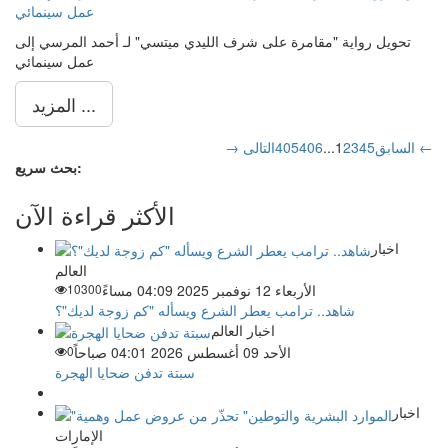
تحويل رواية "مقامرة على شرف الليدي ميتسي" لـ أحمد المرسي إلى
عمل سينمائي
المزيد ...
التالى ←
→ السابق
5
4
3
2
1
...
406
405
بحث سريع:
الأكثر قراءة الآن
اخبار
العالم
الأربعاء 12 نوفمبر 2025 04:09 مساءً
10300
شاهد.. ترامب يعطر الشرع ويسأله "كم زوجة لديك"؟
اخبار العالم
الأحد 09 أغسطس 2026 04:01 صباحاً
0
سبتة تدفن ضحايا الهجرة
اخبار
الإمارات