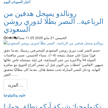
أخبار السودان اليوم
رونالدو يسجل هدفين من
الرباعية.. النصر بطلًا لدوري روشن
السعودي
الخميس 21 مايو 2026 11:25 مساءً
0
0
حسم النصر لقب دوري روشن السعودي للمحترفين رسميًا، بعدما حقق
فوزًا مثيرًا على ضمك بنتيجة (4-1)، مساء الخميس، ضمن منافسات
الجولة 34 والأخيرة من عمر المسابقة، في ليلة مشتعلة عاش خلالها
جمهور “العالمي” لحظات من التوتر قبل أن تنفجر أفراح التتويج مع صافرة
النهاية. ودخل النصر المباراة تحت ضغط هائل، بعدما كان مطالبًا بتحقيق
الفوز …...
المزيد ...
علوم وتكنولوجيا
تكنولوجيا: شركة آيكو تطلق جهازا