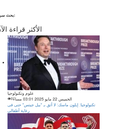
بحث سريع:
الأكثر قراءة الآ
علوم وتكنولوجيا
الخميس 22 مايو 2025 03:01 مساءً
0
تكنولوجيا: إيلون ماسك: لا أثق بـ "بيل جيتس" حتى فى
رعاية أطفالى