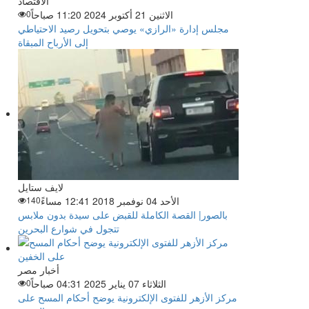
الاقتصاد
الاثنين 21 أكتوبر 2024 11:20 صباحاً
0
مجلس إدارة «الرازي» يوصي بتحويل رصيد الاحتياطي
إلى الأرباح المبقاة
لايف ستايل
الأحد 04 نوفمبر 2018 12:41 مساءً
140
بالصور| القصة الكاملة للقبض على سيدة بدون ملابس
تتجول في شوارع البحرين
أخبار مصر
الثلاثاء 07 يناير 2025 04:31 صباحاً
0
مركز الأزهر للفتوى الإلكترونية يوضح أحكام المسح على